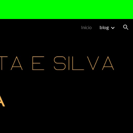
ion
Início
blog