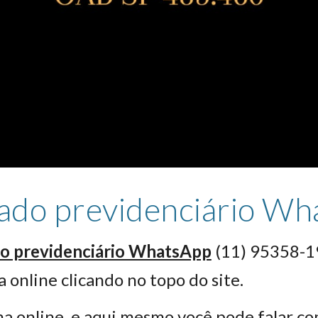
ado previdenciário Wh
 previdenciário WhatsApp
(11) 95358-19
 online clicando no topo do site.
a online, e aqui mesmo você pode falar c