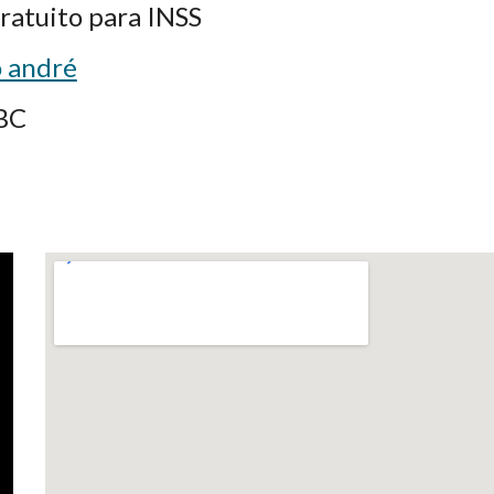
ratuito
para INSS
o andré
BC