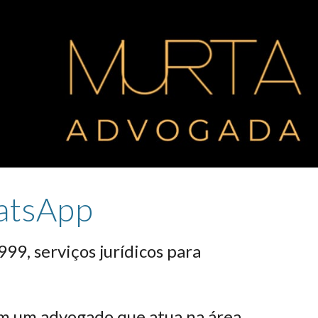
atsApp
99, serviços jurídicos para
om um advogado que atua na área